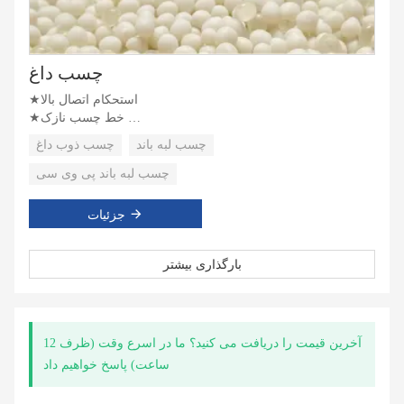
چسب داغ
★استحکام اتصال بالا
★خط چسب نازک
★قدرت لایه برداری اولیه بالا
چسب لبه باند
چسب ذوب داغ
چسب لبه باند پی وی سی
جزئیات
بارگذاری بیشتر
آخرین قیمت را دریافت می کنید؟ ما در اسرع وقت (ظرف 12
ساعت) پاسخ خواهیم داد