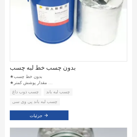
بدون چسب خط لبه چسب
★بدون خط چسب
★مقدار پوشش کمتر
★استحکام پیوند قوی
چسب لبه باند
چسب ذوب داغ
چسب لبه باند پی وی سی
جزئیات