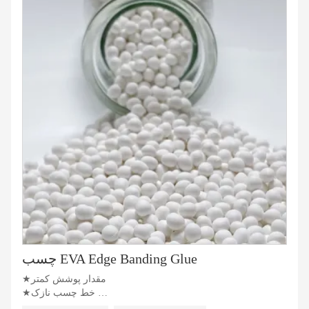
چسب EVA Edge Banding Glue
★مقدار پوشش کمتر
★خط چسب نازک
★قدرت لایه برداری اولیه بالا