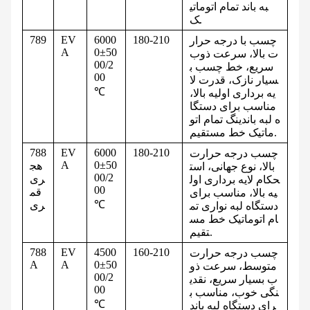
به باند تمام اتوماتی
ک.
789
EV
6000
180-210
چسب با درجه حرار
A
0±50
ت بالا، سرعت ذوب
00/2
سریع، خط چسب ب
00
سیار نازک، قدرت لا
℃
یه برداری اولیه بالا،
مناسب برای دستگا
ه لبه باندینگ تمام اتو
ماتیک خط مستقیم.
788
EV
6000
180-210
چسب درجه حرارت
A
0±50
هج
بالا، نوع جهانی، است
00/2
ری
حکام لایه برداری اول
00
قم
یه بالا، مناسب برای
℃
ری
دستگاه لبه نواری تم
ام اتوماتیک خط مس
تقیم.
788
EV
4500
160-210
چسب درجه حرارت
A
A
0±50
متوسط، سرعت ذو
00/2
ب بسیار سریع، نقدی
00
نگی خوب، مناسب ب
℃
رای دستگاه لبه باند