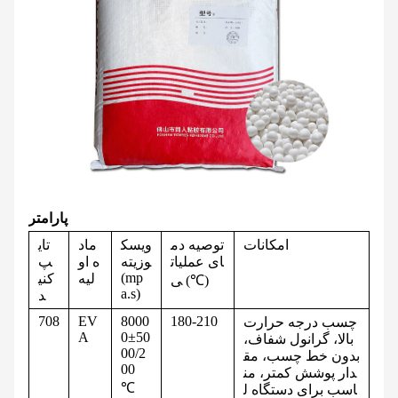
پارامتر
امکانات
توصیه دم
ویسک
ماد
تای
ای عملیات
وزیته
ه او
پ
(mp
لیه
کنی
ی (℃)
a.s)
د
708
EV
8000
180-210
چسب درجه حرارت
A
0±50
بالا، گرانول شفاف،
00/2
بدون خط چسب، مق
00
دار پوشش کمتر، من
℃
اسب برای دستگاه ل