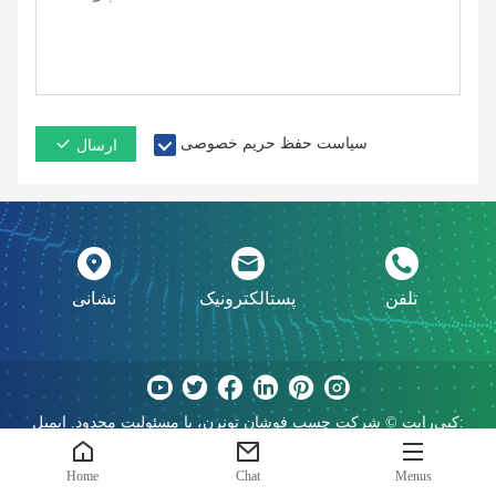
سیاست حفظ حریم خصوصی
ارسال
تلفن
پستالکترونیک
نشانی
کپی‌رایت © شرکت چسب فوشان تونرن، با مسئولیت محدود. ایمیل:
tongrengongsi@126.com
Home
Chat
Menus