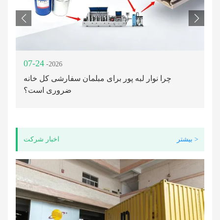
07-24
0
-2026
نده برتر چسب پرس ممبران صنعتی در چین:
چرا نوار لبه پور برای مبلمان سفارشی کل خانه
به
نی
ضروری است؟
بیشتر >
اخبار شرکت