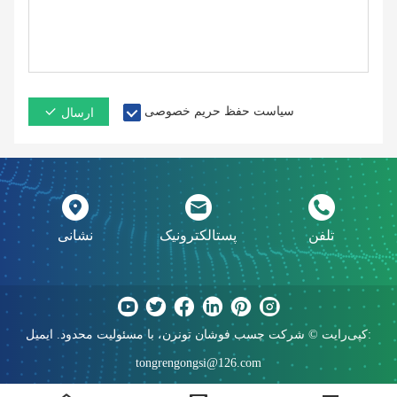
سیاست حفظ حریم خصوصی
ارسال
تلفن
پستالکترونیک
نشانی
کپی‌رایت © شرکت چسب فوشان تونرن، با مسئولیت محدود. ایمیل:
tongrengongsi@126.com