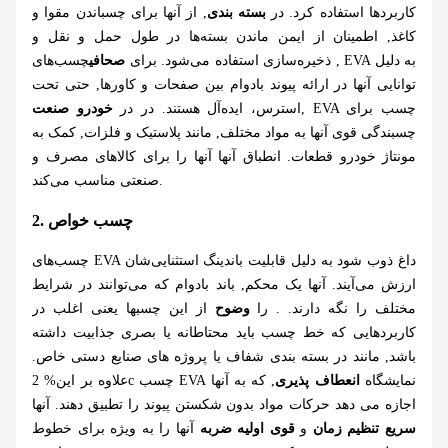
کاربردها استفاده کرد. در
بسته بندی
, از آنها برای چسباندن مقوا و
کاغذ, اطمینان از ایمن ماندن بسته‌ها در طول حمل و نقل و
ذخیره‌سازی استفاده می‌شود. برای
صحافی
چسب‌های , EVA به دلیل
توانایی آنها در ارائه پیوند بادوام بین صفحات و کاورها, حتی تحت
, EVA چسب برای
استرس، ایده‌آل هستند. در در
خودرو صنعت
چسبندگی قوی آنها به مواد مختلف, مانند پلاستیک و فلزات, کمک به
مونتاژ خودرو قطعات. انطباق آنها آنها را برای کالاهای مصرف و
صنعتی مناسب می‌کند.
2. چسب خواص
چسب‌های EVA داغ ذوب شود به دلیل قابلیت باندینگ استثنایی‌شان
ارزش می‌آیند. آنها یک محکم, باند بادوام که می‌توانند در شرایط
مختلف را نگه دارند. . را
وضوح
از این چسبها یعنی اغلب در
کاربردهایی که خط چسب باید محتاطانه یا بصری جذابیت داشته
باشد, مانند در بسته بندی شفاف یا پروژه های صنایع دستی خاص.
علاوه بر این% 2c چسب EVA نمایشگاه
انعطاف پذیری
, که به آنها
اجازه می دهد حرکات مواد بدون شکستن پیوند را تطبیق دهند. آنها
سریع تنظیم زمان
و
قوی اولیه ضربه
آنها را به ویژه برای خطوط