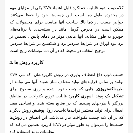
یکی از مزایای مهم EVA کلاه ذوب شود قابلیت عملکرد قابل اعتماد
در محدوده طول دما است. این چسب‌ها خود را حفظ می‌کنند.
خواص چسب در
دما بالا
, ساخت آنها مناسب برای محصولات که
ممکن است در معرض گرما, مانند در بسته‌بندی یا برنامه‌های
خودرو به طور مشابه, آنها ماندن موثر در
دمای پایین
, تضمین تر
ترد نبود اوراق در شرایط سردتر ترد و شکستن در شرایط سردتر.
ترجیح انتخاب در محیط که در آن دما نوسانات رایج است.
4. کاربرد روش ها
EVA چسب ذوب داغ انعطاف پذیری در روش کاربردشان, که می
توانند براساس فرایندهای تولید مختلف ساز شوند. آنها می توانند از
طریق
اکستروژن
, جایی که چسب ذوب شده و روی سطوح برای
تشکیل یک پیوند.
اسپری کاربرد
قابلیت توزیع یکنواخت در مناطق
بزرگتر یا طرحهای پیچیده, که در صنایع بسته بندی و نساجی مفید
است.
رول پوشش
روش دیگر 2c ایده‌آل برای تولید مستمر فرآیندها
که در آن لایه چسب یکنواخت نیاز می‌باشد. این انطباق در روش‌ها
کاربرد تضمین می‌کند که EVA چسب‌ها را می‌توان به طور موثر در
تنظیمات تولید استفاده کرد.