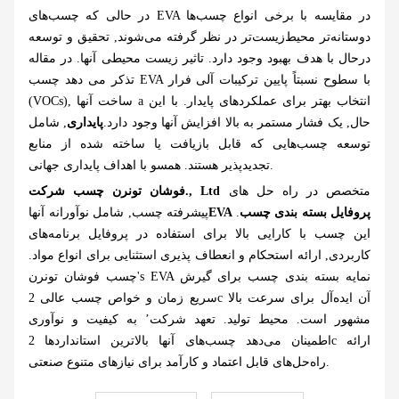
در حالی که چسب‌های EVA در مقایسه با برخی انواع چسب‌ها
دوستانه‌تر محیط‌زیست‌تر در نظر گرفته می‌شوند, تحقیق و توسعه
درحال با هدف بهبود وجود دارد. تاثیر زیست محیطی آنها. در مقاله
تذکر می دهد چسب EVA با سطوح نسبتاً پایین ترکیبات آلی فرار
(VOCs), ساخت آنها a انتخاب بهتر برای عملکردهای پایدار. با این
حال, یک فشار مستمر به بالا افزایش آنها وجود دارد.
پایداری
, شامل
توسعه چسب‌هایی که قابل بازیافت یا ساخته شده از منابع
تجدیدپذیر هستند. همسو با اهداف پایداری جهانی.
متخصص در راه حل های
فوشان تونرن چسب شرکت., Ltd
EVA پروفایل بسته بندی چسب
.
پیشرفته چسب, شامل نوآورانه آنها
این چسب با کارایی بالا برای استفاده در پروفایل برنامه‌های
کاربردی, ارائه استحکام و انعطاف پذیری استثنایی برای انواع مواد.
چسب فوشان تونرن's EVA نمایه بسته بندی چسب برای گیرش
سریع زمان و خواص چسب عالی 2c آن ایده‌آل برای سرعت بالا
مشهور است. محیط تولید. تعهد شرکت’ به کیفیت و نوآوری
اطمینان می‌دهد چسب‌های آنها بالاترین استانداردها 2c ارائه
راه‌حل‌های قابل اعتماد و کارآمد برای نیازهای متنوع صنعتی.