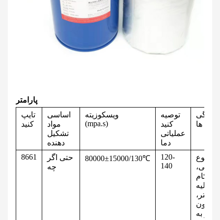
پارامتر
ویژگی
توصیه
ویسکوزیته
اساسی
تایپ
(mpa.s)
ها
کنید
مواد
کنید
عملیاتی
تشکیل
دما
دهنده
8661
120-
نوع
حتی اگر
80000±15000/130℃
140
جهانی،
چه
ستحکام
ند اولیه
بهتر،
بدون
نیاز به