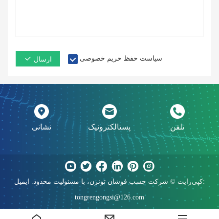
سیاست حفظ حریم خصوصی
ارسال
تلفن
پستالکترونیک
نشانی
کپی‌رایت © شرکت چسب فوشان تونرن، با مسئولیت محدود. ایمیل:
tongrengongsi@126.com