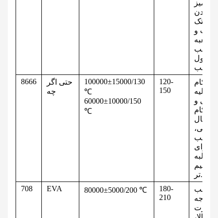
تمیز
کردن
غلتک
سب و
جعبه
چسب
ر طول
شب.
8666
100000±15000/130
120-
ستحکام
حتی اگر
150
ند اولیه
چه
℃
عالی و
60000±10000/150
ستحکام
℃
اتصال
نهایی،
مناسب
برای
نوار لبه
ضخیم
تر.
708
EVA
180-
چسب
80000±5000/200 ℃
210
درجه
حرارت
بالا،