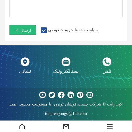
سیاست حفظ حریم خصوصی
ارسال
تلفن
پستالکترونیک
نشانی
کپی‌رایت © شرکت چسب فوشان تونرن، با مسئولیت محدود. ایمیل:
tongrengongsi@126.com